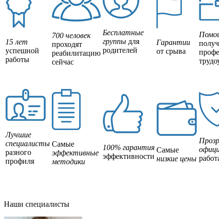
Бесплатные
Помо
700 человек
группы
для
15 лет
Гарантии
полу
проходят
родителей
успешной
от срыва
профе
реабилитацию
работы
трудо
сейчас
Лучшие
Прозр
специалисты
Самые
100% гарантия
офици
Самые
разного
эффективные
эффективности
работ
низкие цены
профиля
методики
Наши специалисты